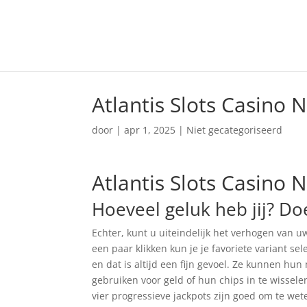
Atlantis Slots Casino
door
|
apr 1, 2025
| Niet gecategoriseerd
Atlantis Slots Casino
Hoeveel geluk heb jij? Do
Echter, kunt u uiteindelijk het verhogen van u
een paar klikken kun je je favoriete variant s
en dat is altijd een fijn gevoel. Ze kunnen h
gebruiken voor geld of hun chips in te wisselen
vier progressieve jackpots zijn goed om te wete