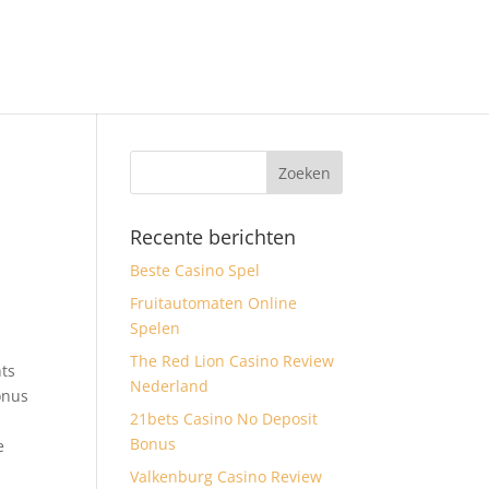
Recente berichten
Beste Casino Spel
Fruitautomaten Online
Spelen
The Red Lion Casino Review
hts
Nederland
onus
21bets Casino No Deposit
Bonus
e
Valkenburg Casino Review