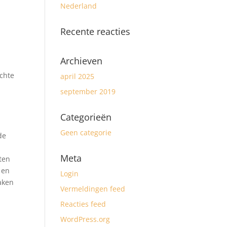
Nederland
Recente reacties
Archieven
echte
april 2025
september 2019
Categorieën
Geen categorie
de
Meta
ten
 en
Login
aken
Vermeldingen feed
Reacties feed
WordPress.org