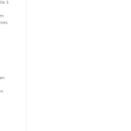
lle 3
e
en
ines
een
en