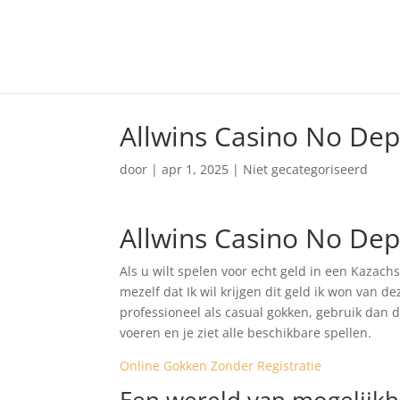
Allwins Casino No Dep
door
|
apr 1, 2025
| Niet gecategoriseerd
Allwins Casino No Dep
Als u wilt spelen voor echt geld in een Kazach
mezelf dat Ik wil krijgen dit geld ik won van 
professioneel als casual gokken, gebruik dan 
voeren en je ziet alle beschikbare spellen.
Online Gokken Zonder Registratie