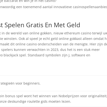
 je baccarat en win je in het casino?
egenwoordig een toenemend aantal innovatieve casinospellenaanbie
t Spelen Gratis En Met Geld
t in de wereld van online gokken, nieuw ethereum casino terwijl u
 winsten. Ook al speel je echt geld online gokkast alleen omdat h
 maakt dit online casino onderscheiden van de menigte. Hier zijn d
e spelers kunnen verwachten in 2023, dus het is een stuk meer
 blackjack spel. Standaard symbolen zijn J, software en
trategieën voor beginners.
pin bonus spel wont het winnen van Nobelprijzen voor originaliteit
onze deskundige roulette gids moeten lezen.