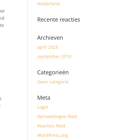
Nederland
oor
ind
Recente reacties
te
Archieven
april 2025
september 2019
Categorieën
Geen categorie
Meta
s
e
Login
Vermeldingen feed
Reacties feed
WordPress.org