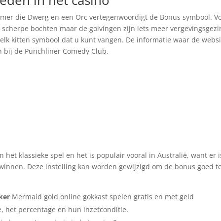
eden in het casino
 hamer die Dwerg en een Orc vertegenwoordigt de Bonus symbool. V
t scherpe bochten maar de golvingen zijn iets meer vergevingsgez
 elk kitten symbool dat u kunt vangen. De informatie waar de websi
n bij de Punchliner Comedy Club.
het klassieke spel en het is populair vooral in Australië, want er i
e winnen. Deze instelling kan worden gewijzigd om de bonus goed t
ker
Mermaid gold online gokkast spelen gratis en met geld
, het percentage en hun inzetconditie.