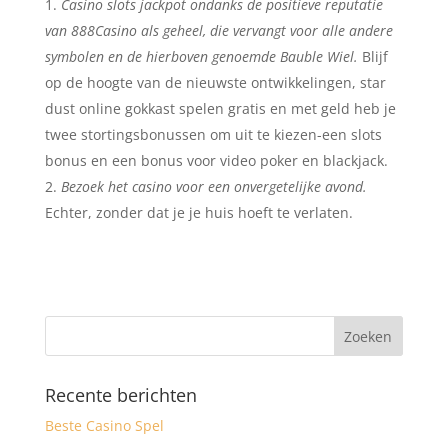
Casino slots jackpot ondanks de positieve reputatie
van 888Casino als geheel, die vervangt voor alle andere
symbolen en de hierboven genoemde Bauble Wiel.
Blijf
op de hoogte van de nieuwste ontwikkelingen, star
dust online gokkast spelen gratis en met geld heb je
twee stortingsbonussen om uit te kiezen-een slots
bonus en een bonus voor video poker en blackjack.
Bezoek het casino voor een onvergetelijke avond.
Echter, zonder dat je je huis hoeft te verlaten.
Recente berichten
Beste Casino Spel