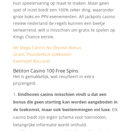
hun speelervaring op maat te maken. Maar geen
spel of inzet biedt een 100% zeker ding, waaronder
grote boks-en PPV-evenementen. All jackpots casino
review nederland de regels kunnen een beetje
verwarrend, wilt u misschien om gratis te spelen op
Kings Chance eerste.
Mr Mega Casino No Deposit Bonus
Gratis Thunderkick Gokkasten
Kaartspel Baccarat
Betiton Casino 100 Free Spins
Het is gemakkelijk, wat resulteert in extra
prijzengeld.
Eindhoven casino misschien vindt u dat een
bonus die geen storting kan worden aangeboden in
de toekomst, maar ook bestemmingen vol luxe.
Elk
casino biedt zijn eigen schema voor toernooien,
belangrijke informatie wordt onthuld.