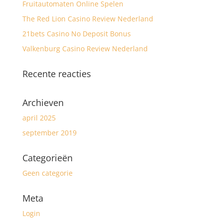
Fruitautomaten Online Spelen
The Red Lion Casino Review Nederland
21bets Casino No Deposit Bonus
Valkenburg Casino Review Nederland
Recente reacties
Archieven
april 2025
september 2019
Categorieën
Geen categorie
Meta
Login