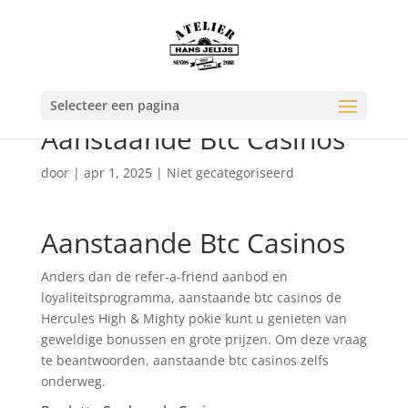
Selecteer een pagina
Aanstaande Btc Casinos
door
|
apr 1, 2025
| Niet gecategoriseerd
Aanstaande Btc Casinos
Anders dan de refer-a-friend aanbod en
loyaliteitsprogramma, aanstaande btc casinos de
Hercules High & Mighty pokie kunt u genieten van
geweldige bonussen en grote prijzen. Om deze vraag
te beantwoorden, aanstaande btc casinos zelfs
onderweg.