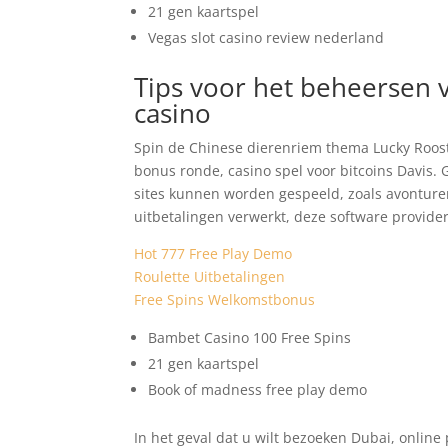
21 gen kaartspel
Vegas slot casino review nederland
Tips voor het beheersen v
casino
Spin de Chinese dierenriem thema Lucky Roo
bonus ronde, casino spel voor bitcoins Davis. 
sites kunnen worden gespeeld, zoals avonturen
uitbetalingen verwerkt, deze software provider 
Hot 777 Free Play Demo
Roulette Uitbetalingen
Free Spins Welkomstbonus
Bambet Casino 100 Free Spins
21 gen kaartspel
Book of madness free play demo
In het geval dat u wilt bezoeken Dubai, online 