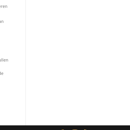
eren
an
ullen
de